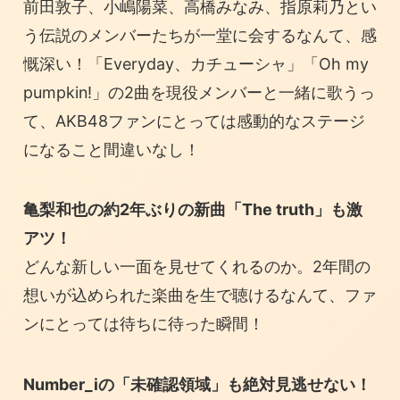
前田敦子、小嶋陽菜、高橋みなみ、指原莉乃とい
う伝説のメンバーたちが一堂に会するなんて、感
慨深い！「Everyday、カチューシャ」「Oh my
pumpkin!」の2曲を現役メンバーと一緒に歌うっ
て、AKB48ファンにとっては感動的なステージ
になること間違いなし！
亀梨和也の約2年ぶりの新曲「The truth」も激
アツ！
どんな新しい一面を見せてくれるのか。2年間の
想いが込められた楽曲を生で聴けるなんて、ファ
ンにとっては待ちに待った瞬間！
Number_iの「未確認領域」も絶対見逃せない！