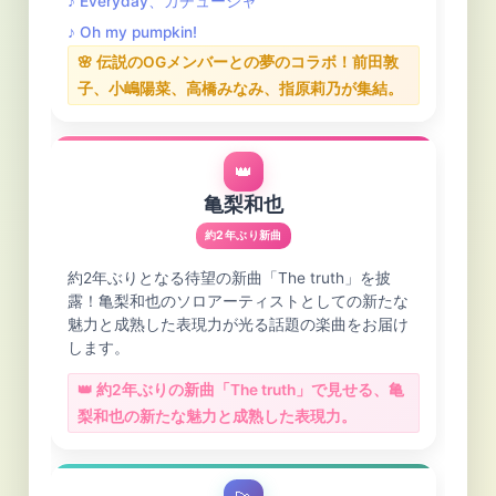
♪ Everyday、カチューシャ
♪ Oh my pumpkin!
🌸 伝説のOGメンバーとの夢のコラボ！前田敦
子、小嶋陽菜、高橋みなみ、指原莉乃が集結。
👑
亀梨和也
約2年ぶり新曲
約2年ぶりとなる待望の新曲「The truth」を披
露！亀梨和也のソロアーティストとしての新たな
魅力と成熟した表現力が光る話題の楽曲をお届け
します。
👑 約2年ぶりの新曲「The truth」で見せる、亀
梨和也の新たな魅力と成熟した表現力。