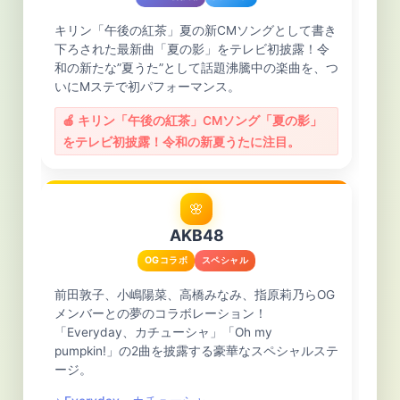
キリン「午後の紅茶」夏の新CMソングとして書き
下ろされた最新曲「夏の影」をテレビ初披露！令
和の新たな”夏うた”として話題沸騰中の楽曲を、つ
いにMステで初パフォーマンス。
🍎 キリン「午後の紅茶」CMソング「夏の影」
をテレビ初披露！令和の新夏うたに注目。
🌸
AKB48
OGコラボ
スペシャル
前田敦子、小嶋陽菜、高橋みなみ、指原莉乃らOG
メンバーとの夢のコラボレーション！
「Everyday、カチューシャ」「Oh my
pumpkin!」の2曲を披露する豪華なスペシャルステ
ージ。