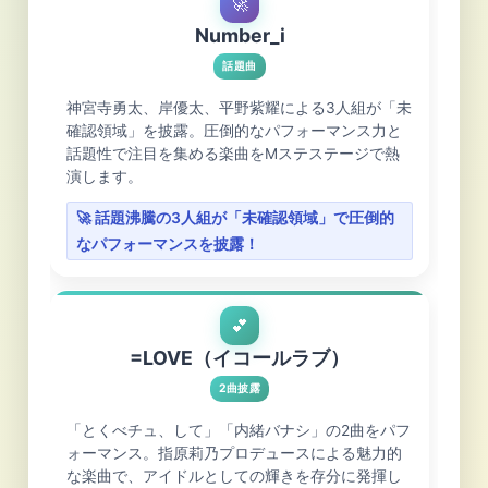
🚀
Number_i
話題曲
神宮寺勇太、岸優太、平野紫耀による3人組が「未
確認領域」を披露。圧倒的なパフォーマンス力と
話題性で注目を集める楽曲をMステステージで熱
演します。
🚀 話題沸騰の3人組が「未確認領域」で圧倒的
なパフォーマンスを披露！
💕
=LOVE（イコールラブ）
2曲披露
「とくべチュ、して」「内緒バナシ」の2曲をパフ
ォーマンス。指原莉乃プロデュースによる魅力的
な楽曲で、アイドルとしての輝きを存分に発揮し