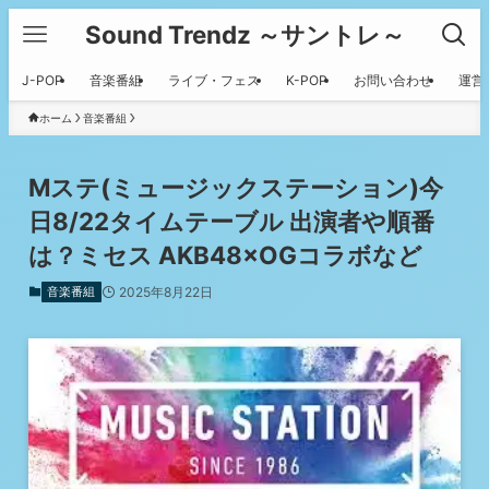
Sound Trendz ～サントレ～
J-POP
音楽番組
ライブ・フェス
K-POP
お問い合わせ
運営
ホーム
音楽番組
Mステ(ミュージックステーション)今
日8/22タイムテーブル 出演者や順番
は？ミセス AKB48×OGコラボなど
音楽番組
2025年8月22日