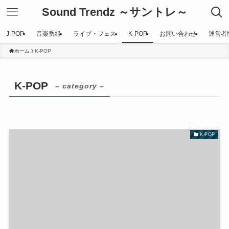
Sound Trendz ～サントレ～
J-POP
音楽番組
ライブ・フェス
K-POP
お問い合わせ
運営者
ホーム
K-POP
K-POP
– category –
K-POP